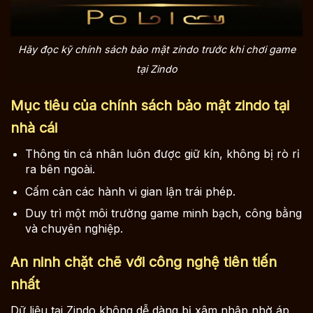
Hãy đọc kỹ chính sách bảo mật zindo trước khi chơi game
tại Zindo
Mục tiêu của chính sách bảo mật zindo tại
nhà cái
Thông tin cá nhân luôn được giữ kín, không bị rò rỉ
ra bên ngoài.
Cấm cản các hành vi gian lận trái phép.
Duy trì một môi trường game minh bạch, công bằng
và chuyên nghiệp.
An ninh chặt chẽ với công nghệ tiên tiến
nhất
Dữ liệu tại Zindo không dễ dàng bị xâm nhập nhờ áp