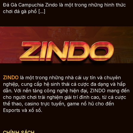
Đá Gà Campuchia Zindo là một trong những hình thức
chơi đá gà phổ [...]
ZINDO
là một trong những nhà cái uy tín và chuyên
nghiệp, cung cấp hệ sinh thái cá cược đa dạng và hấp
dẫn. Với nền tảng công nghệ hiện đại, ZINDO mang đến
cho người chơi trải nghiệm giải trí đỉnh cao, từ cá cược
thể thao, casino trực tuyến, game nổ hũ cho đến
Esports và xổ số.
CHÍNH SÁCH