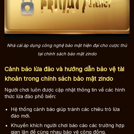
Nhà cái áp dụng công nghệ bảo mật hiện đại cho cược thủ
tại chính sách bảo mật zindo
Cảnh báo lừa đảo và hướng dẫn bảo vệ tài
khoản trong chính sách bảo mật zindo
Người chơi luôn được cập nhật thông tin về các hình
thức lừa đảo phổ biến:
Hệ thống cảnh báo giúp tránh các chiêu trò lừa
đảo mới.
Khuyến khích người chơi báo cáo các trường hợp
gian lận để cùng nhau bảo vệ cộng đồng.