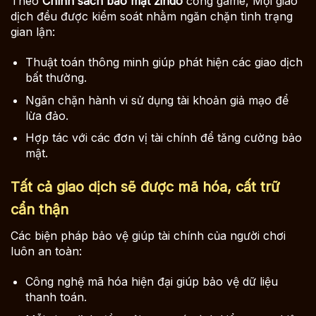
Theo
Chính sách bảo mật zindo
cổng game, Mọi giao
dịch đều được kiểm soát nhằm ngăn chặn tình trạng
gian lận:
Thuật toán thông minh giúp phát hiện các giao dịch
bất thường.
Ngăn chặn hành vi sử dụng tài khoản giả mạo để
lừa đảo.
Hợp tác với các đơn vị tài chính để tăng cường bảo
mật.
Tất cả giao dịch sẽ được mã hóa, cất trữ
cẩn thận
Các biện pháp bảo vệ giúp tài chính của người chơi
luôn an toàn:
Công nghệ mã hóa hiện đại giúp bảo vệ dữ liệu
thanh toán.