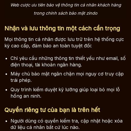
Web cược ưu tiên bảo vệ thông tin cá nhân khách hàng
trong chính sách bảo mật zindo
Nhận và lưu thông tin một cách cẩn trọng
Mọi thông tin cá nhân được lưu trữ trên hệ thống cực
kỳ cao cấp, đảm bảo an toàn tuyệt đối:
Chỉ yêu cầu những thông tin thiết yếu như email, số
điện thoại, tài khoản ngân hàng.
Máy chủ bảo mật ngăn chặn mọi nguy cơ truy cập
trái phép.
Quy trình kiểm duyệt kỹ lưỡng giúp loại bỏ mọi lỗ
hổng an ninh.
Quyền riêng tư của bạn là trên hết
Người dùng có quyền kiểm tra, cập nhật hoặc xóa
dữ liệu cá nhân bất cứ lúc nào.