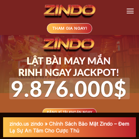
Bỏ
qua
nội
dung
THAM GIA NGAY!
ĐĂNG KÍ TÀI KHOẢN NGAY
zindo.us
zindo
»
Chính Sách Bảo Mật Zindo – Đem
Lạ Sự An Tâm Cho Cược Thủ