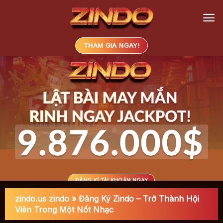
Bỏ
qua
nội
dung
THAM GIA NGAY!
ĐĂNG KÍ TÀI KHOẢN NGAY
zindo.us
zindo
»
Đăng Ký Zindo – Trở Thành Hội
Viên Trong Một Nốt Nhạc