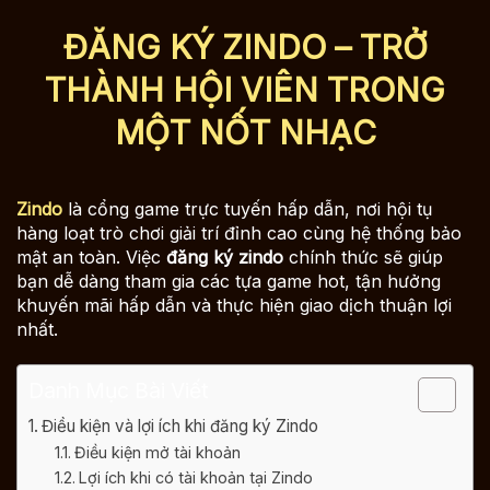
ĐĂNG KÝ ZINDO – TRỞ
THÀNH HỘI VIÊN TRONG
MỘT NỐT NHẠC
Zindo
là cổng game trực tuyến hấp dẫn, nơi hội tụ
hàng loạt trò chơi giải trí đỉnh cao cùng hệ thống bảo
mật an toàn. Việc
đăng ký
zindo
chính thức sẽ giúp
bạn dễ dàng tham gia các tựa game hot, tận hưởng
khuyến mãi hấp dẫn và thực hiện giao dịch thuận lợi
nhất.
Danh Mục Bài Viết
Điều kiện và lợi ích khi đăng ký Zindo
Điều kiện mở tài khoản
Lợi ích khi có tài khoản tại Zindo