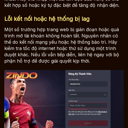
kết hợp số hoặc ký tự đặc biệt để tăng độ nhận diện.
Lỗi kết nối hoặc hệ thống bị lag
Một số trường hợp trang web bị gián đoạn hoặc quá
trình mở tài khoản không hoàn tất. Nguyên nhân có
thể do kết nối mạng yếu hoặc hệ thống bảo trì. Hãy
kiểm tra tốc độ internet hoặc thử sử dụng một trình
duyệt khác. Nếu lỗi vẫn tiếp diễn, liên hệ ngay với bộ
phận hỗ trợ để được giải quyết kịp thời.