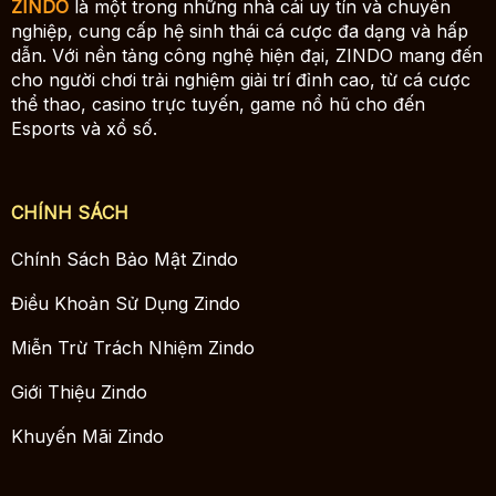
ZINDO
là một trong những nhà cái uy tín và chuyên
nghiệp, cung cấp hệ sinh thái cá cược đa dạng và hấp
dẫn. Với nền tảng công nghệ hiện đại, ZINDO mang đến
cho người chơi trải nghiệm giải trí đỉnh cao, từ cá cược
thể thao, casino trực tuyến, game nổ hũ cho đến
Esports và xổ số.
CHÍNH SÁCH
Chính Sách Bảo Mật Zindo
Điều Khoản Sử Dụng Zindo
Miễn Trừ Trách Nhiệm Zindo
Giới Thiệu Zindo
Khuyến Mãi Zindo