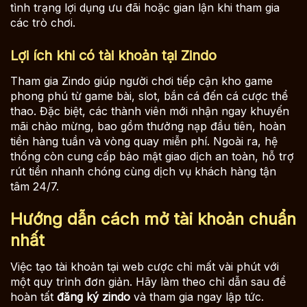
tình trạng lợi dụng ưu đãi hoặc gian lận khi tham gia
các trò chơi.
Lợi ích khi có tài khoản tại Zindo
Tham gia Zindo giúp người chơi tiếp cận kho game
phong phú từ game bài, slot, bắn cá đến cá cược thể
thao. Đặc biệt, các thành viên mới nhận ngay khuyến
mãi chào mừng, bao gồm thưởng nạp đầu tiên, hoàn
tiền hàng tuần và vòng quay miễn phí. Ngoài ra, hệ
thống còn cung cấp bảo mật giao dịch an toàn, hỗ trợ
rút tiền nhanh chóng cùng dịch vụ khách hàng tận
tâm 24/7.
Hướng dẫn cách mở tài khoản chuẩn
nhất
Việc tạo tài khoản tại web cược chỉ mất vài phút với
một quy trình đơn giản. Hãy làm theo chỉ dẫn sau để
hoàn tất
đăng ký zindo
và tham gia ngay lập tức.