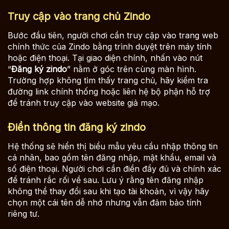
Truy cập vào trang chủ Zindo
Bước đầu tiên, người chơi cần truy cập vào trang web
chính thức của Zindo bằng trình duyệt trên máy tính
hoặc điện thoại. Tại giao diện chính, nhấn vào nút
“
Đăng ký zindo
” nằm ở góc trên cùng màn hình.
Trường hợp không tìm thấy trang chủ, hãy kiểm tra
đường link chính thống hoặc liên hệ bộ phận hỗ trợ
để tránh truy cập vào website giả mạo.
Điền thông tin đăng ký zindo
Hệ thống sẽ hiển thị biểu mẫu yêu cầu nhập thông tin
cá nhân, bao gồm tên đăng nhập, mật khẩu, email và
số điện thoại. Người chơi cần điền đầy đủ và chính xác
để tránh rắc rối về sau. Lưu ý rằng tên đăng nhập
không thể thay đổi sau khi tạo tài khoản, vì vậy hãy
chọn một cái tên dễ nhớ nhưng vẫn đảm bảo tính
riêng tư.