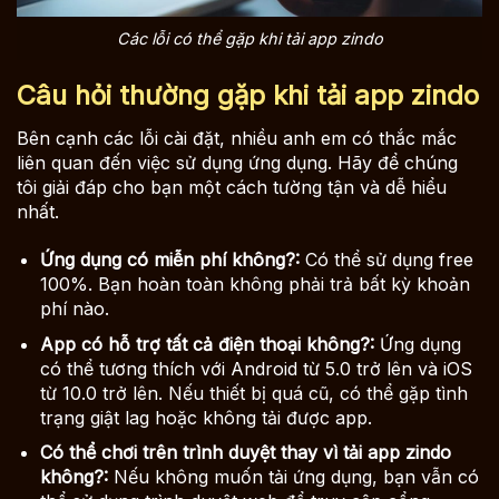
Các lỗi có thể gặp khi tải app zindo
Câu hỏi thường gặp khi tải app zindo
Bên cạnh các lỗi cài đặt, nhiều anh em có thắc mắc
liên quan đến việc sử dụng ứng dụng. Hãy để chúng
tôi giải đáp cho bạn một cách tường tận và dễ hiểu
nhất.
Ứng dụng có miễn phí không?:
Có thể sử dụng free
100%. Bạn hoàn toàn không phải trả bất kỳ khoản
phí nào.
App có hỗ trợ tất cả điện thoại không?:
Ứng dụng
có thể tương thích với Android từ 5.0 trở lên và iOS
từ 10.0 trở lên. Nếu thiết bị quá cũ, có thể gặp tình
trạng giật lag hoặc không tải được app.
Có thể chơi trên trình duyệt thay vì tải app zindo
không?:
Nếu không muốn tải ứng dụng, bạn vẫn có