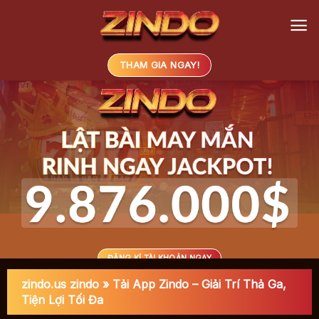
Bỏ
qua
nội
dung
THAM GIA NGAY!
ĐĂNG KÍ TÀI KHOẢN NGAY
zindo.us
zindo
»
Tải App Zindo – Giải Trí Thả Ga,
Tiện Lợi Tối Đa