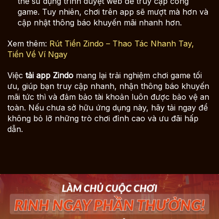
thể sử dụng trình duyệt web để truy cập cổng
game. Tuy nhiên, chơi trên app sẽ mượt mà hơn và
cập nhật thông báo khuyến mãi nhanh hơn.
Xem thêm:
Rút Tiền Zindo – Thao Tác Nhanh Tay,
Tiền Về Ví Ngay
Việc
tải app
Zindo
mang lại trải nghiệm chơi game tối
ưu, giúp bạn truy cập nhanh, nhận thông báo khuyến
mãi tức thì và đảm bảo tài khoản luôn được bảo vệ an
toàn. Nếu chưa sở hữu ứng dụng này, hãy tải ngay để
không bỏ lỡ những trò chơi đỉnh cao và ưu đãi hấp
dẫn.