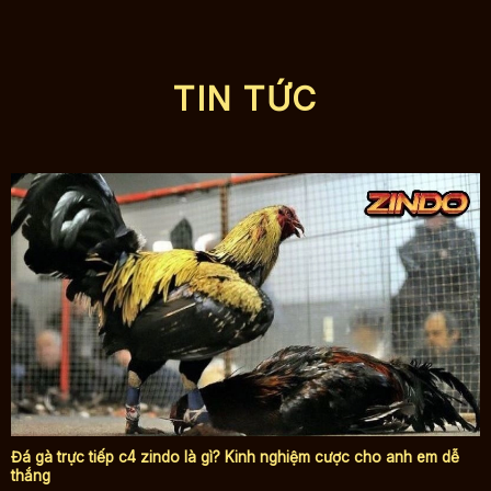
TIN TỨC
Đá gà trực tiếp c4 zindo là gì? Kinh nghiệm cược cho anh em dễ
thắng